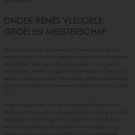
hem gelooft.
ONDER RENÉS VLEUGELS:
GROEI EN MEESTERSCHAP
“René leerde me alles over het hoveniersvak en ook
over het leven. Hij was meer dan een baas; hij was een
vaderfiguur, een gids. Zijn vertrouwen in mij, zelfs in
mijn twijfels, heeft me gevormd tot wie ik nu ben. Hij is
iemand van zijn woord. Hier heb ik altijd bewondering
voor en ik streef als ondernemer deze eigenschap ook
na.”
In de vroege jaren van zijn carrière bij René Don, is
Martijn omringd door collega's die zijn passie voor het
vak delen. Hier ontmoet hij ook Bart van der Burg en
Raymond de Bloois. Bart en Raymond werken nog
steeds nauw samen met Martijn bij Don Hoveniers.