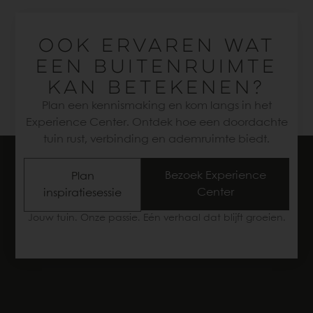
OOK ERVAREN WAT
EEN BUITENRUIMTE
KAN BETEKENEN?
Plan een kennismaking en kom langs in het
Experience Center. Ontdek hoe een doordachte
tuin rust, verbinding en ademruimte biedt.
Bezoek Experience
Plan
Center
inspiratiesessie
Jouw tuin. Onze passie. Eén verhaal dat blijft groeien.