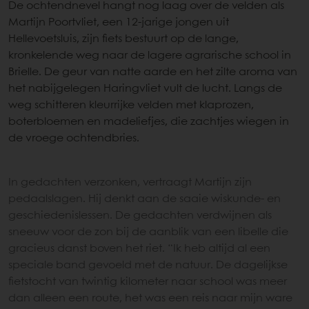
De ochtendnevel hangt nog laag over de velden als
Martijn Poortvliet, een 12-jarige jongen uit
Hellevoetsluis, zijn fiets bestuurt op de lange,
kronkelende weg naar de lagere agrarische school in
Brielle. De geur van natte aarde en het zilte aroma van
het nabijgelegen Haringvliet vult de lucht. Langs de
weg schitteren kleurrijke velden met klaprozen,
boterbloemen en madeliefjes, die zachtjes wiegen in
de vroege ochtendbries.
In gedachten verzonken, vertraagt Martijn zijn
pedaalslagen. Hij denkt aan de saaie wiskunde- en
geschiedenislessen. De gedachten verdwijnen als
sneeuw voor de zon bij de aanblik van een libelle die
gracieus danst boven het riet. “Ik heb altijd al een
speciale band gevoeld met de natuur. De dagelijkse
fietstocht van twintig kilometer naar school was meer
dan alleen een route, het was een reis naar mijn ware