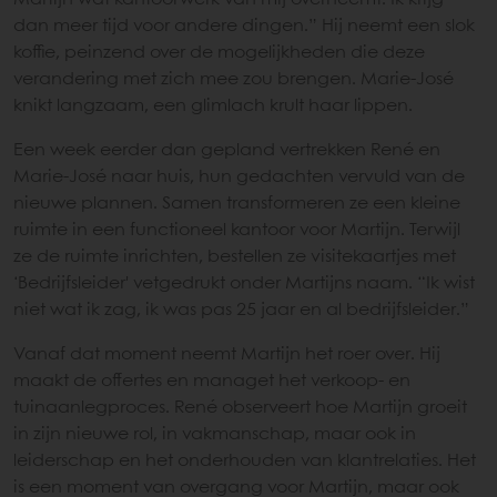
dan meer tijd voor andere dingen.” Hij neemt een slok
koffie, peinzend over de mogelijkheden die deze
verandering met zich mee zou brengen. Marie-José
knikt langzaam, een glimlach krult haar lippen.
Een week eerder dan gepland vertrekken René en
Marie-José naar huis, hun gedachten vervuld van de
nieuwe plannen. Samen transformeren ze een kleine
ruimte in een functioneel kantoor voor Martijn. Terwijl
ze de ruimte inrichten, bestellen ze visitekaartjes met
‘Bedrijfsleider' vetgedrukt onder Martijns naam. “Ik wist
niet wat ik zag, ik was pas 25 jaar en al bedrijfsleider.”
Vanaf dat moment neemt Martijn het roer over. Hij
maakt de offertes en managet het verkoop- en
tuinaanlegproces. René observeert hoe Martijn groeit
in zijn nieuwe rol, in vakmanschap, maar ook in
leiderschap en het onderhouden van klantrelaties. Het
is een moment van overgang voor Martijn, maar ook