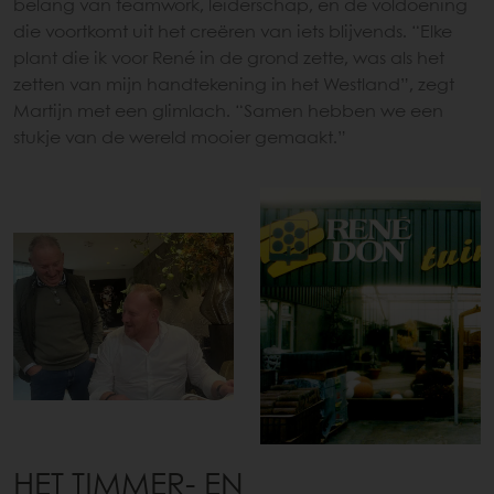
belang van teamwork, leiderschap, en de voldoening
die voortkomt uit het creëren van iets blijvends. “Elke
plant die ik voor René in de grond zette, was als het
zetten van mijn handtekening in het Westland”, zegt
Martijn met een glimlach. “Samen hebben we een
stukje van de wereld mooier gemaakt.”
HET TIMMER- EN