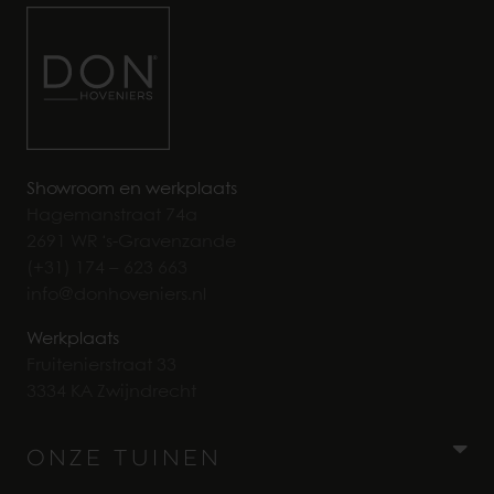
Showroom en werkplaats
Hagemanstraat 74a
2691 WR ‘s-Gravenzande
(+31) 174 – 623 663
info@donhoveniers.nl
Werkplaats
Fruitenierstraat 33
3334 KA Zwijndrecht
Onze Tuinen