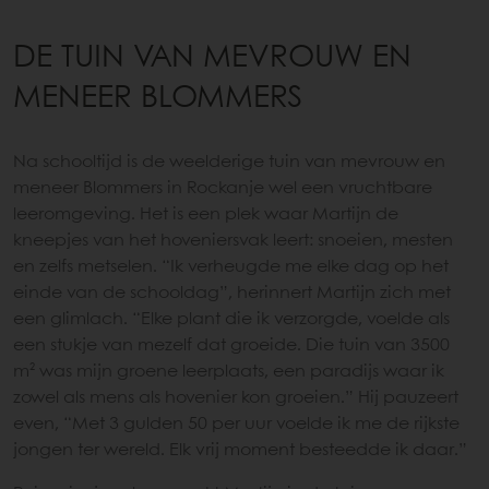
DE TUIN VAN MEVROUW EN
MENEER BLOMMERS
Na schooltijd is de weelderige tuin van mevrouw en
meneer Blommers in Rockanje wel een vruchtbare
leeromgeving. Het is een plek waar Martijn de
kneepjes van het hoveniersvak leert: snoeien, mesten
en zelfs metselen. “Ik verheugde me elke dag op het
einde van de schooldag”, herinnert Martijn zich met
een glimlach. “Elke plant die ik verzorgde, voelde als
een stukje van mezelf dat groeide. Die tuin van 3500
m² was mijn groene leerplaats, een paradijs waar ik
zowel als mens als hovenier kon groeien.” Hij pauzeert
even, “Met 3 gulden 50 per uur voelde ik me de rijkste
jongen ter wereld. Elk vrij moment besteedde ik daar.”