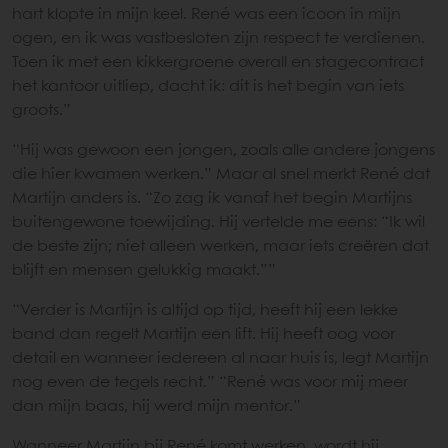
hart klopte in mijn keel. René was een icoon in mijn
ogen, en ik was vastbesloten zijn respect te verdienen.
Toen ik met een kikkergroene overall en stagecontract
het kantoor uitliep, dacht ik: dit is het begin van iets
groots.”
“Hij was gewoon een jongen, zoals alle andere jongens
die hier kwamen werken.” Maar al snel merkt René dat
Martijn anders is. “Zo zag ik vanaf het begin Martijns
buitengewone toewijding. Hij vertelde me eens: “Ik wil
de beste zijn; niet alleen werken, maar iets creëren dat
blijft en mensen gelukkig maakt.””
“Verder is Martijn is altijd op tijd, heeft hij een lekke
band dan regelt Martijn een lift. Hij heeft oog voor
detail en wanneer iedereen al naar huis is, legt Martijn
nog even de tegels recht.” “René was voor mij meer
dan mijn baas, hij werd mijn mentor.”
Wanneer Martijn bij René komt werken, wordt hij