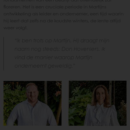
fundamenten van een bedrijf dat uiteindelijk zal
floreren. Het is een cruciale periode in Martijns
ontwikkeling als leider en ondernemer, een tijd waarin
hij leert dat zelfs na de koudste winters, de lente altijd
weer volgt.
“Ik ben trots op Martijn. Hij draagt mijn
naam nog steeds: Don Hoveniers. Ik
vind de manier waarop Martijn
onderneemt geweldig.”