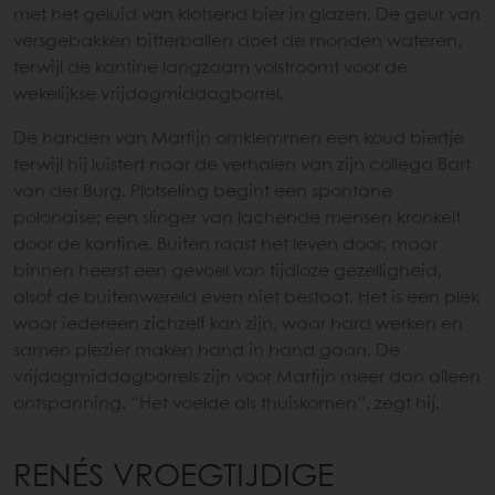
met het geluid van klotsend bier in glazen. De geur van
versgebakken bitterballen doet de monden wateren,
terwijl de kantine langzaam volstroomt voor de
wekelijkse vrijdagmiddagborrel.
De handen van Martijn omklemmen een koud biertje
terwijl hij luistert naar de verhalen van zijn collega Bart
van der Burg. Plotseling begint een spontane
polonaise; een slinger van lachende mensen kronkelt
door de kantine. Buiten raast het leven door, maar
binnen heerst een gevoel van tijdloze gezelligheid,
alsof de buitenwereld even niet bestaat. Het is een plek
waar iedereen zichzelf kan zijn, waar hard werken en
samen plezier maken hand in hand gaan. De
vrijdagmiddagborrels zijn voor Martijn meer dan alleen
ontspanning. “Het voelde als thuiskomen”, zegt hij.
RENÉS VROEGTIJDIGE