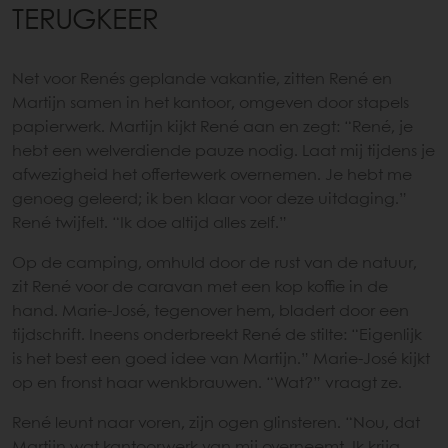
TERUGKEER
Net voor Renés geplande vakantie, zitten René en
Martijn samen in het kantoor, omgeven door stapels
papierwerk. Martijn kijkt René aan en zegt: “René, je
hebt een welverdiende pauze nodig. Laat mij tijdens je
afwezigheid het offertewerk overnemen. Je hebt me
genoeg geleerd; ik ben klaar voor deze uitdaging.”
René twijfelt. “Ik doe altijd alles zelf.”
Op de camping, omhuld door de rust van de natuur,
zit René voor de caravan met een kop koffie in de
hand. Marie-José, tegenover hem, bladert door een
tijdschrift. Ineens onderbreekt René de stilte: “Eigenlijk
is het best een goed idee van Martijn.” Marie-José kijkt
op en fronst haar wenkbrauwen. “Wat?” vraagt ze.
René leunt naar voren, zijn ogen glinsteren. “Nou, dat
Martijn wat kantoorwerk van mij overneemt. Ik krijg