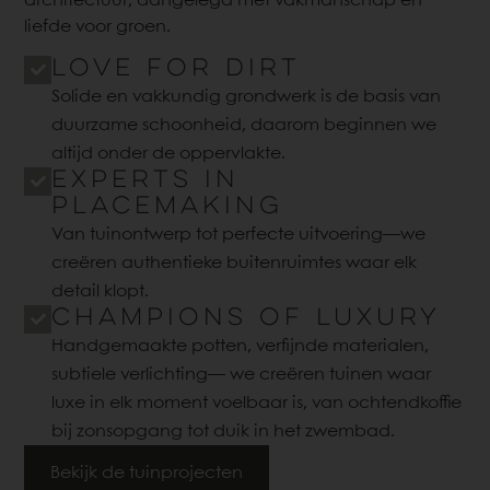
architectuur, aangelegd met vakmanschap en
liefde voor groen.
Love for dirt
Solide en vakkundig grondwerk is de basis van
duurzame schoonheid, daarom beginnen we
altijd onder de oppervlakte.
Experts in
placemaking
Van tuinontwerp tot perfecte uitvoering—we
creëren authentieke buitenruimtes waar elk
detail klopt.
Champions of luxury
Handgemaakte potten, verfijnde materialen,
subtiele verlichting— we creëren tuinen waar
luxe in elk moment voelbaar is, van ochtendkoffie
bij zonsopgang tot duik in het zwembad.
Bekijk de tuinprojecten