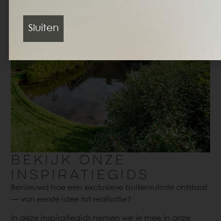
Sluiten
BEKIJK ONZE
INSPIRATIEGIDS
Benieuwd hoe een exclusieve buitenruimte ontstaat
— van eerste idee tot realisatie?
In deze inspiratiegids nemen we je mee in onze