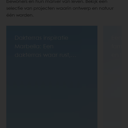
bewoners en hun manier van leven. Bekijk een
selectie van projecten waarin ontwerp en natuur
één worden.
Dakterras inspiratie
Een 
Marbella: Een
famili
dakterras waar rust,
en le
luxe en techniek
samenkomen