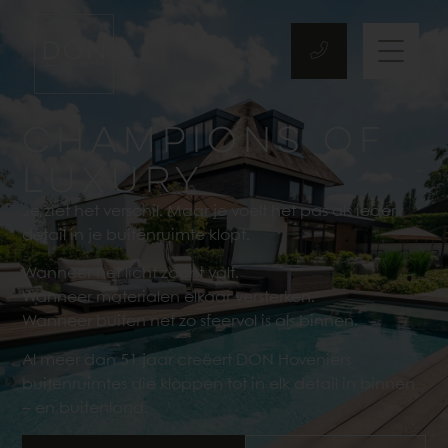
CHAMPIONS OF
LUXURY
Je ziet het verschil. Maar je voelt het pas als ieder
detail in je buitenruimte klopt.
Wanneer het licht zacht valt.
Wanneer materialen elkaar versterken.
Wanneer buiten net zo sfeervol is als binnen.
Al meer dan 51 jaar creëert DON Hoveniers
buitenruimtes die kloppen tot in elk detail in binnen
– en buitenland.