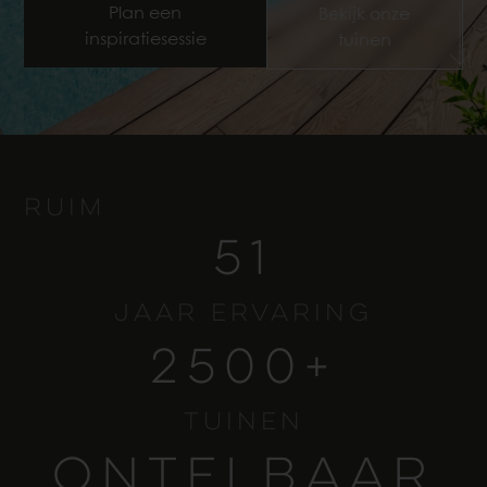
Plan een
Bekijk onze
inspiratiesessie
tuinen
Ruim
51
jaar ervaring
2500
+
Tuinen
ONTEL­BAAR