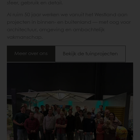
sfeer, gebruik en detail.
Al ruim 50 jaar werken we vanuit het Westland aan
projecten in binnen- en buitenland — met oog voor
architectuur, omgeving en ambachtelijk
vakmanschap.
Meer over ons
Bekijk de tuinprojecten