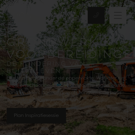
GRONDWERK &
VOORBEREIDINGE
De fundering van
buitenleven
Elke tuin begint onder de oppervlakte. Wat later rust,
groei en schoonheid toont, ontstaat in lagen aarde,
zand en steen. Daarom vormt grondwerk de basis
van iedere hoogwaardige tuin.
Plan Inspiratiesessie