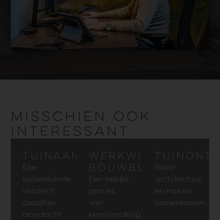
MISSCHIEN OOK
INTERESSANT
Tuinaanleg
Werkwijze
Tuinont
Bouwbureau
Elke
Waar
buitenruimte
Een helder
architectuur
verdient
proces,
en natuur
dezelfde
van
samenkomen.
aandacht
kennismaking