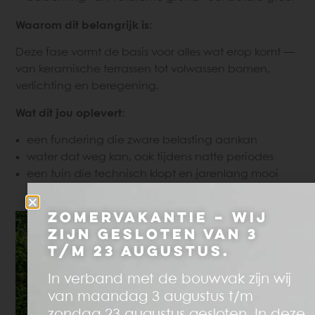
Waarom dit belangrijk is:
Deze fase vormt de basis voor alles wat erop komt —
van keramische terrassen tot volwassen bomen,
verlichting en beregening.
Wat dit jou oplevert:
een fundering die zware belasting aankan
water dat weg kan, ook tijdens natte periodes
een tuin die technisch klopt en jarenlang mooi
blijft
Zomervakantie – Wij
zijn gesloten van 3
t/m 23 augustus.
In verband met de bouwvak zijn wij
van maandag 3 augustus t/m
zondag 23 augustus gesloten. In deze