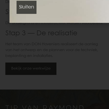
De koers van de tuin ontstaat hier.
Sluiten
Stap 2 — De techniek
De ondergrond en infrastructuur worden voorbereid.
Stap 3 — De realisatie
Het team van DON Hoveniers realiseert de aanleg
van het ontwerp en de plannen voor de techniek,
beplanting en installaties.
Bekijk onze werkwijze
TIP VAN RAYMOND,