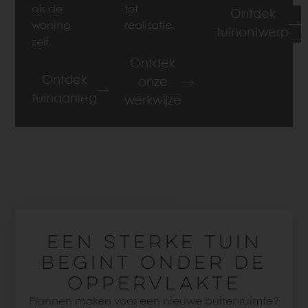
als de
tot
Ontdek
woning
realisatie.
tuinontwerp
zelf.
Ontdek
Ontdek
onze
tuinaanleg
werkwijze
EEN STERKE TUIN
BEGINT ONDER DE
OPPERVLAKTE
Plannen maken voor een nieuwe buitenruimte?