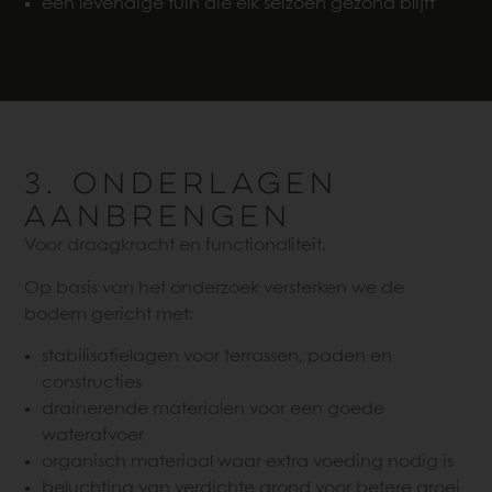
een levendige tuin die elk seizoen gezond blijft
3. ONDERLAGEN
AANBRENGEN
Voor draagkracht en functionaliteit.
Op basis van het onderzoek versterken we de
bodem gericht met:
stabilisatielagen voor terrassen, paden en
constructies
drainerende materialen voor een goede
waterafvoer
organisch materiaal waar extra voeding nodig is
beluchting van verdichte grond voor betere groei