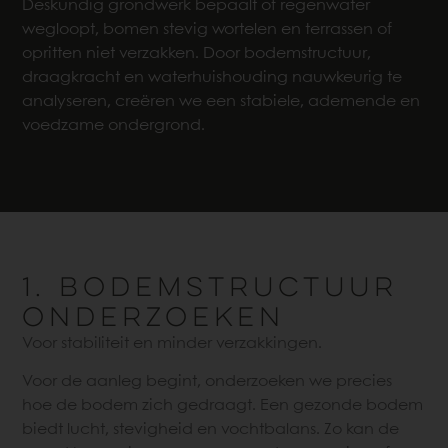
Deskundig grondwerk bepaalt of regenwater
wegloopt,
bomen stevig wortelen
en terrassen of
opritten niet verzakken. Door bodemstructuur,
draagkracht en waterhuishouding nauwkeurig te
analyseren, creëren we een stabiele, ademende en
voedzame ondergrond.
1. BODEMSTRUCTUUR
ONDERZOEKEN
Voor stabiliteit en minder verzakkingen.
Voor de aanleg begint, onderzoeken we precies
hoe de bodem zich gedraagt. Een gezonde bodem
biedt lucht, stevigheid en vochtbalans. Zo kan de