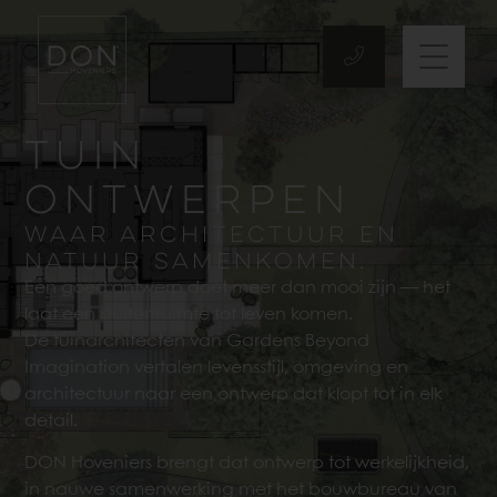
TUIN
ONTWERPEN
waar architectuur en
natuur samenkomen.
Een goed ontwerp doet meer dan mooi zijn — het
laat een buitenruimte tot leven komen
.
De tuinarchitecten van Gardens Beyond
Imagination vertalen levensstijl, omgeving en
architectuur naar een ontwerp dat klopt tot in elk
detail.
DON Hoveniers brengt dat ontwerp tot werkelijkheid,
in nauwe samenwerking met het bouwbureau van