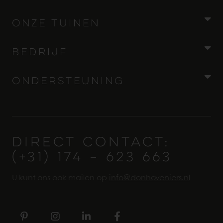
Onze Tuinen
Wellness tuinen
Bedrijf
Stadstuinen
Over ons
Ondersteuning
Moderne tuinen
Contact
Werkwijze
Landschaps­tuinen
Vacatures
Tuin Ontwerpen
Onze tuinen
Landelijke tuinen
DIRECT CONTACT:
Tuinaanleg
(+31) 174 – 623 663
Maatschappelijk Verantwoord Ondernemen
Klassieke tuinen
Tuinrenovatie
Algemene voorwaarden
U kunt ons ook mailen op
info@donhoveniers.nl
Dakterrassen en balkons
Bomen en planten
Privacybeleid
Grondwerk