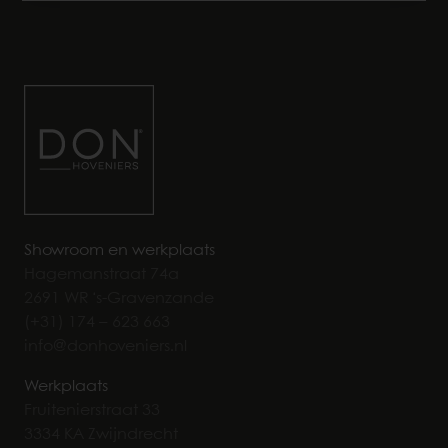
Showroom en werkplaats
Hagemanstraat 74a
2691 WR ‘s-Gravenzande
(+31) 174 – 623 663
info@donhoveniers.nl
Werkplaats
Fruitenierstraat 33
3334 KA Zwijndrecht