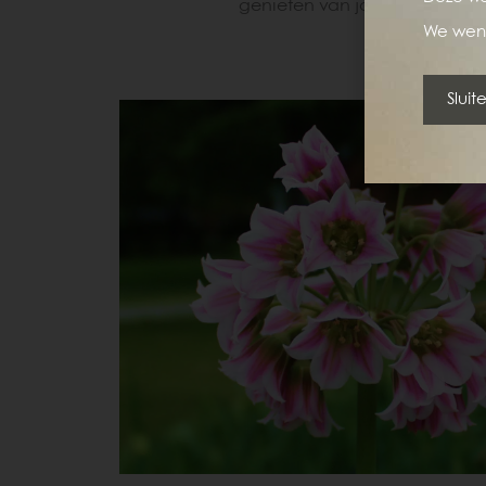
genieten van jouw prachtige 
We wens
Sluit