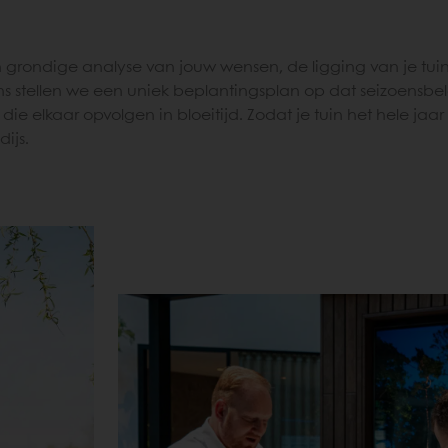
grondige analyse van jouw wensen, de ligging van je tui
stellen we een uniek beplantingsplan op dat seizoensbelev
ie elkaar opvolgen in bloeitijd. Zodat je tuin het hele jaar
ijs.