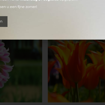
tuin.
en u een fijne zomer!
en