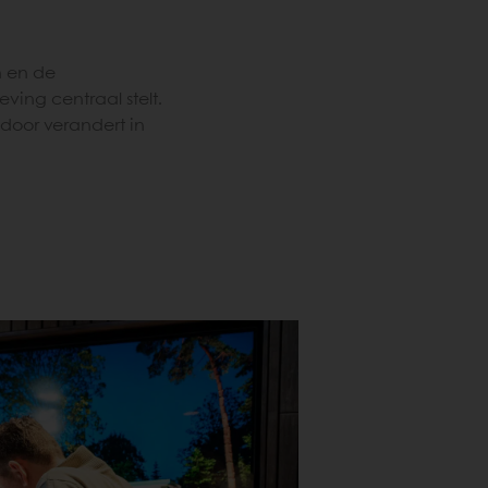
n en de
ing centraal stelt.
 door verandert in