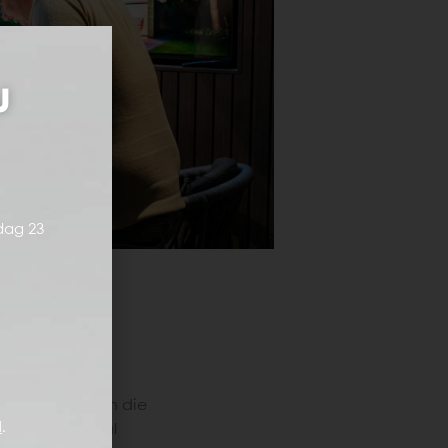
j
dag 23
met alle planten die
l
.
 kun je optimaal