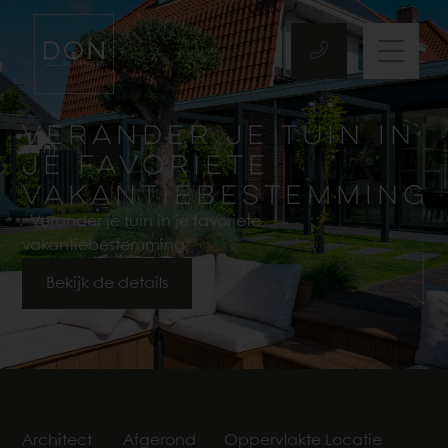
VERANDER JE TUIN IN
JE FAVORIETE
VAKANTIEBESTEMMING
Verander je tuin in je favoriete
vakantiebestemming
Bekijk de details
Architect
Afgerond
Oppervlakte
Locatie