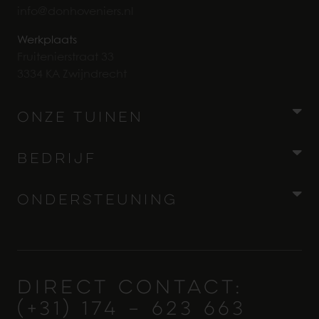
info@donhoveniers.nl
Werkplaats
Fruitenierstraat 33
3334 KA Zwijndrecht
Onze Tuinen
Wellness tuinen
Bedrijf
Stadstuinen
Over ons
Ondersteuning
Moderne tuinen
Contact
Werkwijze
Landschaps­tuinen
Vacatures
Tuin Ontwerpen
Onze tuinen
Landelijke tuinen
DIRECT CONTACT:
Tuinaanleg
(+31) 174 – 623 663
Maatschappelijk Verantwoord Ondernemen
Klassieke tuinen