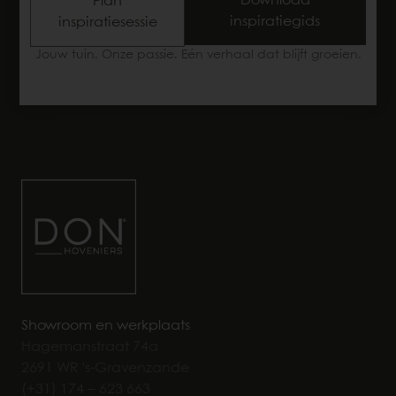
Download
Plan
inspiratiegids
inspiratiesessie
Van designtuinmeubels, tegels en buitendouches tot
Jouw tuin. Onze passie. Eén verhaal dat blijft groeien.
lamellenoverkappingen, tuinverlichting en parasols:
ontdek In het Garden Experience Center alles wat je
nodig hebt voor een vakantiegevoel in je tuin.
Showroom en werkplaats
Hagemanstraat 74a
2691 WR ‘s-Gravenzande
(+31) 174 – 623 663