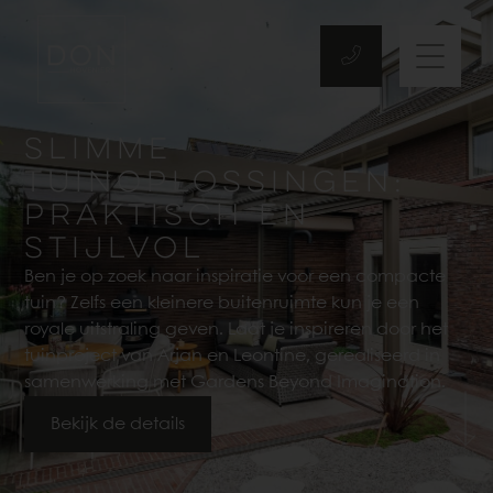
SLIMME
TUINOPLOSSINGEN:
PRAKTISCH EN
STIJLVOL
Ben je op zoek naar inspiratie voor een compacte
tuin? Zelfs een kleinere buitenruimte kun je een
royale uitstraling geven. Laat je inspireren door het
tuinproject van Arjan en Leontine, gerealiseerd in
samenwerking met Gardens Beyond Imagination.
Bekijk de details