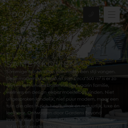
EEN MODERNE
FAMILIETUIN WAAR
LUXE EN LEVEN
SAMENKOMEN
Sommige tuinen laten zich niet in één stijl vangen.
Deze moderne familietuin van circa 500 m² is er zo
één — een unieke buitenruimte waarin familie,
wellness en design elkaar moeiteloos vinden. Niet
uitgesproken landelijk, niet puur modern, maar een
tuin die alles in zich heeft: strak én natuurlijk, luxe én
leefbaar. Ontworpen door Gardens Beyond
Imagination, gerealiseerd door DON Hoveniers, en
tot in het kleinste detail afgestemd op het ritme van