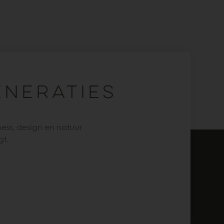
ENERATIES
ness, design en natuur
gt.