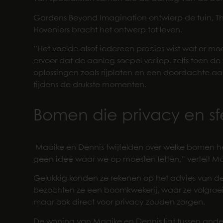
Gardens Beyond Imagination ontwierp de tuin, 
Hoveniers bracht het ontwerp tot leven.
“Het voelde alsof iedereen precies wist wat er m
ervoor dat de aanleg soepel verliep, zelfs toen d
oplossingen zoals rijplaten en een doordachte aanp
tijdens de drukste momenten.
Bomen die privacy en s
Maaike en Dennis twijfelden over welke bomen h
geen idee waar we op moesten letten,” vertelt M
Gelukkig konden ze rekenen op het advies van 
bezochten ze een boomkwekerij, waar ze volgroe
maar ook direct voor privacy zouden zorgen.
De woning van Maaike en Dennis ligt tussen and