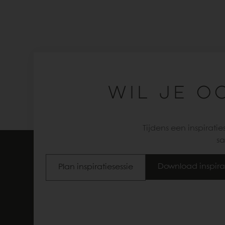
WIL JE O
Tijdens een inspirati
sa
Download inspira
Plan inspiratiesessie