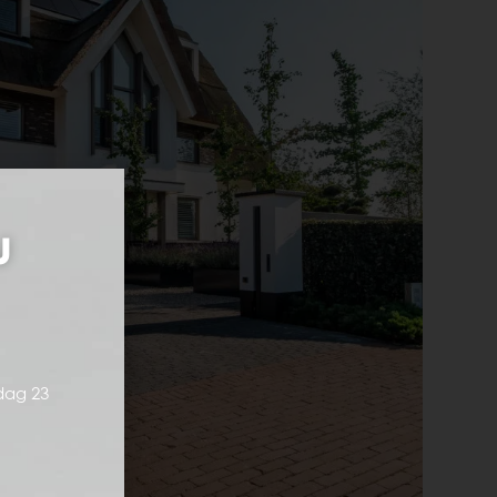
j
dag 23