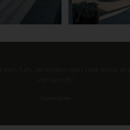
 een tuin, ze maken een plek waar je e
van wordt."
Familie Srater