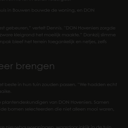
Thuis in Bouwen bouwde de woning, en DON
oest gebeuren,” vertelt Dennis. “DON Hoveniers zorgde
e zware kleigrond het moeilijk maakte.” Dankzij slimme
ak bleef het terrein toegankelijk en netjes, zelfs
feer brengen
et beste in hun tuin zouden passen. “We hadden echt
aaike.
de plantendeskundigen van DON Hoveniers. Samen
ide bomen selecteerden die niet alleen mooi waren,
ere nieuwbouwwoningen, waardoor inkijk in de tuin