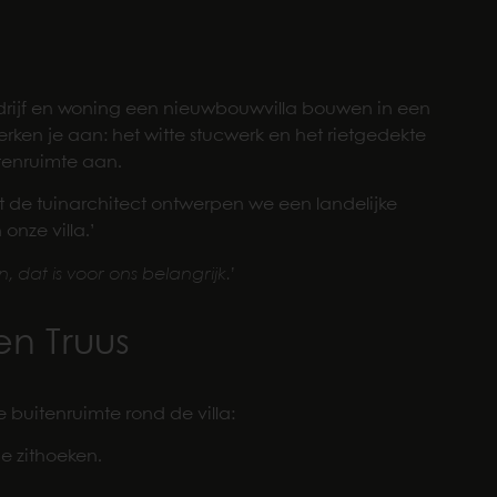
edrijf en woning een nieuwbouwvilla bouwen in een
herken je aan: het witte stucwerk en het rietgedekte
itenruimte aan.
de tuinarchitect ontwerpen we een landelijke
onze villa.’
 dat is voor ons belangrijk.’
en Truus
buitenruimte rond de villa:
e zithoeken.