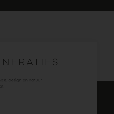
ENERATIES
ness, design en natuur
gt.