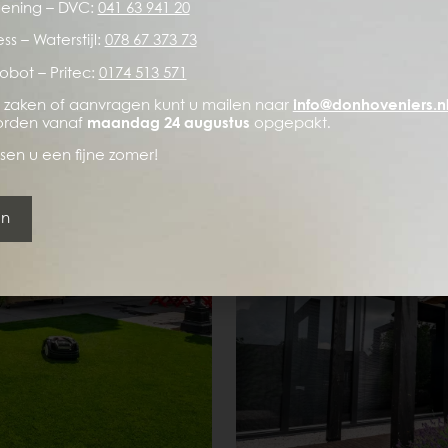
ening – DVC:
041 63 941 20
aar wonen. Terwijl de hoveniers de tuin pas een paar
ss – Waterstijl:
078 67 373 73
obot – Pritec:
0174 513 571
 toch ook een buitenkeuken waar je gelijk op kunt
 zaken of aanvragen kunt u mailen naar
info@donhoveniers.n
orden vanaf
maandag 24 augustus
opgepakt.
en u een fijne zomer!
zithoek in de tuin
en
t voordelen. ‘Zo is er op warme dagen een zithoek in
zon.’ Verder is het voor Piet en Truus belangrijk dat
oemen en planten in bloei staan.’
ch voor tuinfeesten
is en de tuin.’ Een witte feesttent, statafels en