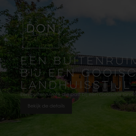
EEN BUITENRUI
BIJ EEN GOOIS
LANDHUISSTIJL
Een buitenruimte die past bij een Gooische landhui
Bekijk de details