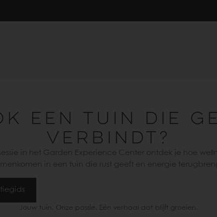
OK EEN TUIN DIE G
VERBINDT?
esessie in het Garden Experience Center ontdek je hoe well
menkomen in een tuin die rust geeft en energie terugbren
tiegids
Jouw tuin. Onze passie. Eén verhaal dat blijft groeien.