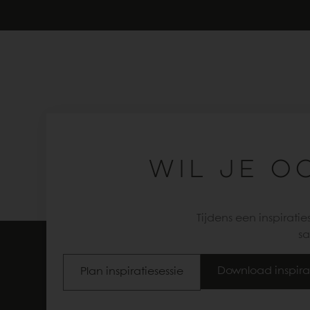
WIL JE O
Tijdens een inspirati
sa
Download inspira
Plan inspiratiesessie