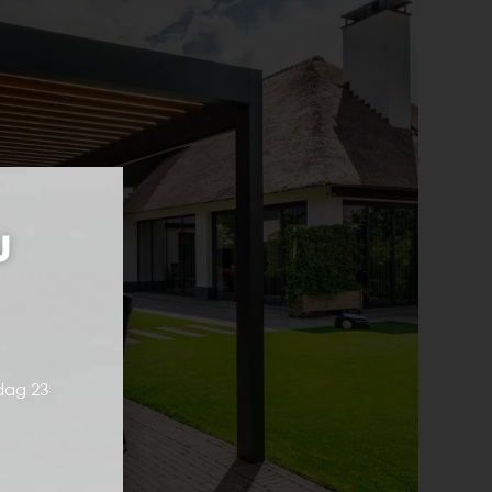
j
dag 23