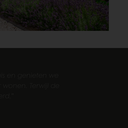
is en genieten we
ar wonen. Terwijl de
rd.”