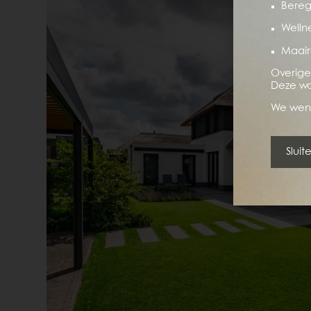
Bereg
nieuwe tuin. Het is net alsof we in dit huis al 10 j
Wellne
maanden geleden opleverden.
Maair
Waarom wachten met genieten? Het liefst koop je
Overige
barbecueën? Zo is dat voor ons ook met de tuin.’
Deze w
We wens
Voor ieder weertype een 
Sluit
Een tuinontwerp met verschillende zithoeken heef
de schaduw. En op koelere dagen een zithoek in de 
de tuin zithoeken heeft uit de wind.
‘In de tuin is in ieder seizoen een zithoek waar bl
De buitenruimte leent zi
\‘Onze vrienden en familie genieten mee van ons hu